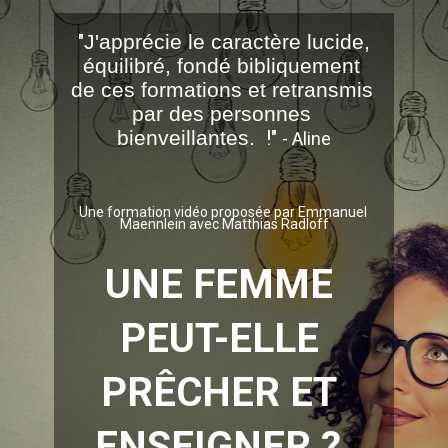
"
J'apprécie le caractère lucide, 
équilibré, fondé bibliquement 
de ces formations et retransmis 
par des personnes 
bienveillantes. 
 !
" 
- Aline
Une formation vidéo proposée par Emmanuel 
Maennlein avec Matthias Radloff
UNE FEMME 
PEUT-ELLE 
PRÊCHER ET 
ENSEIGNER ?